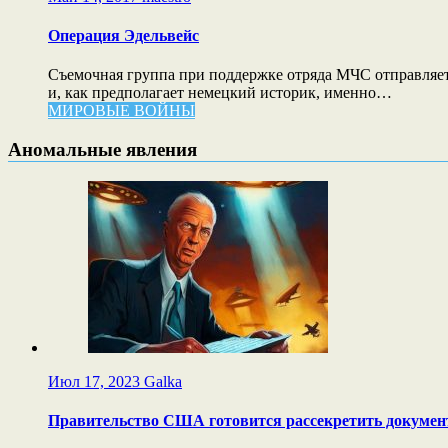
Операция Эдельвейс
Cъемочная группа при поддержке отряда МЧС отправляетс
и, как предполагает немецкий историк, именно…
МИРОВЫЕ ВОЙНЫ
Аномальные явления
Июл 17, 2023
Galka
Правительство США готовится рассекретить докуме