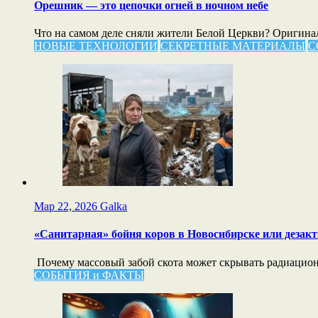
Орешник — это цепочки огней в ночном небе
Что на самом деле сняли жители Белой Церкви? Оригиналь
НОВЫЕ ТЕХНОЛОГИИ
СЕКРЕТНЫЕ МАТЕРИАЛЫ
С
Мар 22, 2026
Galka
«Санитарная» бойня коров в Новосибирске или дезак
Почему массовый забой скота может скрывать радиационн
СОБЫТИЯ и ФАКТЫ