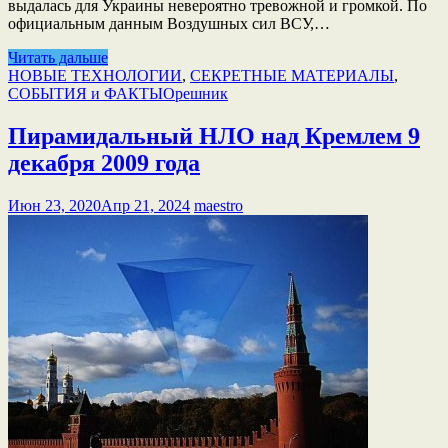
выдалась для Украины невероятно тревожной и громкой. По
официальным данным Воздушных сил ВСУ,…
Читать дальше
НОВЫЕ ТЕХНОЛОГИИ
,
СЕКРЕТНЫЕ МАТЕРИАЛЫ
,
СОБЫТИЯ и ФАКТЫ
Орешник
Пирамидальный НЛО над Кремлем 9
декабря 2009 года
Июн 23, 2020
Апр 21, 2024
maestro