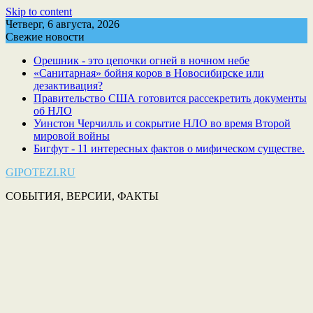
Skip to content
Четверг, 6 августа, 2026
Свежие новости
Орешник - это цепочки огней в ночном небе
«Санитарная» бойня коров в Новосибирске или
дезактивация?
Правительство США готовится рассекретить документы
об НЛО
Уинстон Черчилль и сокрытие НЛО во время Второй
мировой войны
Бигфут - 11 интересных фактов о мифическом существе.
GIPOTEZI.RU
СОБЫТИЯ, ВЕРСИИ, ФАКТЫ