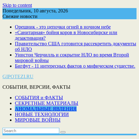
Skip to content
Понедельник, 10 августа, 2026
Свежие новости
Орешник - это цепочки огней в ночном небе
«Санитарная» бойня коров в Новосибирске или
дезактивация?
Правительство США готовится рассекретить документы
об НЛО
Уинстон Черчилль и сокрытие НЛО во время Второй
мировой войны
Бигфут - 11 интересных фактов о мифическом существе.
GIPOTEZI.RU
СОБЫТИЯ, ВЕРСИИ, ФАКТЫ
СОБЫТИЯ и ФАКТЫ
СЕКРЕТНЫЕ МАТЕРИАЛЫ
АНОМАЛЬНЫЕ ЯВЛЕНИЯ
НОВЫЕ ТЕХНОЛОГИИ
МИРОВЫЕ ВОЙНЫ