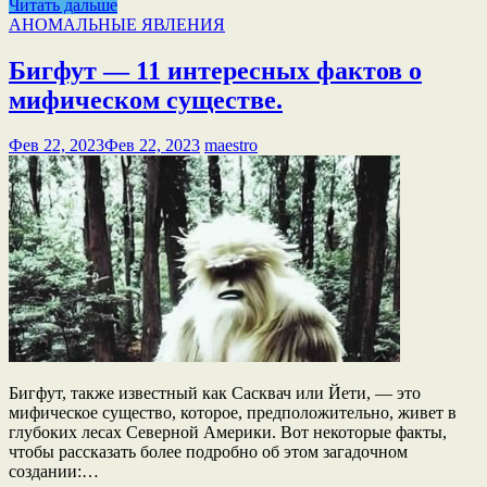
Читать дальше
АНОМАЛЬНЫЕ ЯВЛЕНИЯ
Бигфут — 11 интересных фактов о
мифическом существе.
Фев 22, 2023
Фев 22, 2023
maestro
Бигфут, также известный как Сасквач или Йети, — это
мифическое существо, которое, предположительно, живет в
глубоких лесах Северной Америки. Вот некоторые факты,
чтобы рассказать более подробно об этом загадочном
создании:…