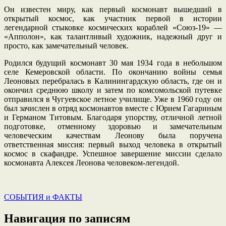
Он известен миру, как первый космонавт вышедший в
открытый космос, как участник первой в истории
легендарной стыковке космических кораблей «Союз-19» —
«Апполон», как талантливый художник, надежный друг и
просто, как замечательный человек.
Родился будущий космонавт 30 мая 1934 года в небольшом
селе Кемеровской области. По окончанию войны семья
Леоновых перебралась в Калинингардскую область, где он и
окончил среднюю школу и затем по комсомольской путевке
отправился в Чугуевское летное училище. Уже в 1960 году он
был зачислен в отряд космонавтов вместе с Юрием Гагариным
и Германом Титовым. Благодаря упорству, отличной летной
подготовке, отменному здоровью и замечательным
человеческим качествам Леонову была поручена
ответственная миссия: первый выход человека в открытый
космос в скафандре. Успешное завершение миссии сделало
космонавта Алексея Леонова человеком-легендой.
СОБЫТИЯ и ФАКТЫ
Навигация по записям