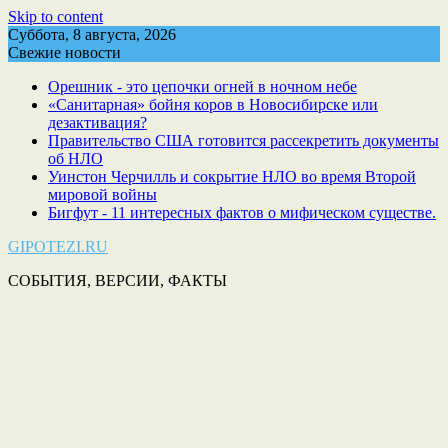
Skip to content
Суббота, 8 августа, 2026
Свежие новости
Орешник - это цепочки огней в ночном небе
«Санитарная» бойня коров в Новосибирске или
дезактивация?
Правительство США готовится рассекретить документы
об НЛО
Уинстон Черчилль и сокрытие НЛО во время Второй
мировой войны
Бигфут - 11 интересных фактов о мифическом существе.
GIPOTEZI.RU
СОБЫТИЯ, ВЕРСИИ, ФАКТЫ