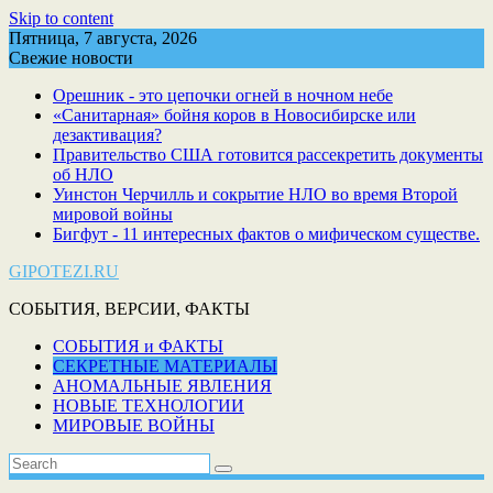
Skip to content
Пятница, 7 августа, 2026
Свежие новости
Орешник - это цепочки огней в ночном небе
«Санитарная» бойня коров в Новосибирске или
дезактивация?
Правительство США готовится рассекретить документы
об НЛО
Уинстон Черчилль и сокрытие НЛО во время Второй
мировой войны
Бигфут - 11 интересных фактов о мифическом существе.
GIPOTEZI.RU
СОБЫТИЯ, ВЕРСИИ, ФАКТЫ
СОБЫТИЯ и ФАКТЫ
СЕКРЕТНЫЕ МАТЕРИАЛЫ
АНОМАЛЬНЫЕ ЯВЛЕНИЯ
НОВЫЕ ТЕХНОЛОГИИ
МИРОВЫЕ ВОЙНЫ